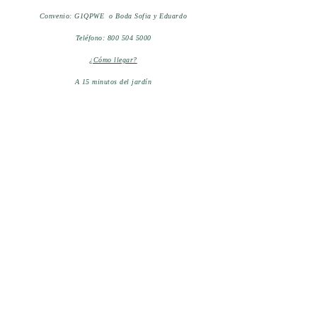
Convenio: G1QPWE o Boda Sofia y Eduardo
Tel
é
fono:
800 504 5000
¿Cómo llegar?
A 15 minutos del
jardín
FIESTA INN CUERNAVACA
Convenio: G1QPWE o Boda Sofia y Eduardo
Telé
fono:
800 504 5000
¿Cómo llegar?