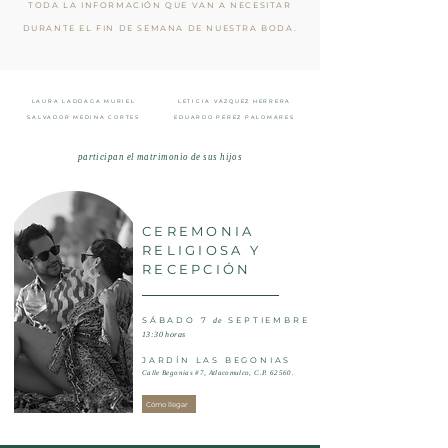
TODA LA INFORMACIÓN QUE VAN A NECESITAR
DURANTE EL FIN DE SEMANA DE NUESTRA BODA.
LAURA LADDAGA MURIEL
LETICIA VÁZQUEZ HERRERA
SALVADOR MEDINA CORTES
EDUARDO PÉREZ PALOMÁRES
participan el matrimonio de sus hijos
CEREMONIA
RELIGIOSA Y
RECEPCI
Ó
N
SÁBADO 7
SEPTIEMBRE
de
13:30 horas
JARDÍN LAS BEGONIAS
Calle Begonias #7, Atlacomulco, C.P. 62560.
Cómo llegar