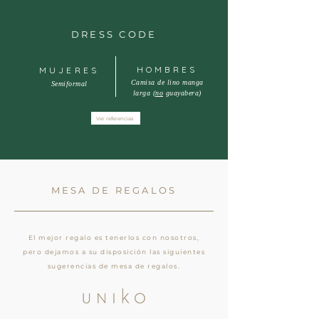
DRESS CODE
HOMBRES
MUJERES
Camisa de lino
manga
Semiformal
larga (
no
guayabera)
Ver referencias
MESA DE REGALOS
El mejor regalo es tenerlos con nosotros,
pero
dejamos a su disposición las siguientes
sugerencias de mesa de regalos.