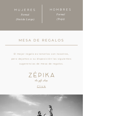
HOMBRES
MUJERES
Formal
Formal
(Traje)
(Vestido Largo)
MESA DE REGALOS
El mejor regalo es tenerlos con nosotros,
pero
dejamos a su disposición las siguientes
sugerencias de mesa de regalos.
Click