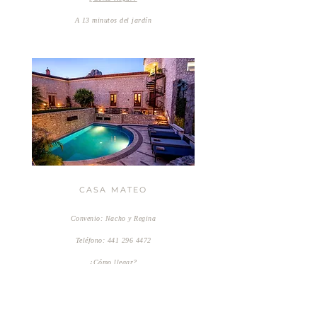
A 13 minutos del
jardín
CASA MATEO
Convenio: Nacho y Regina
Teléfono:
441 296 4472
¿Cómo llegar?
A 8 minutos del
jardín