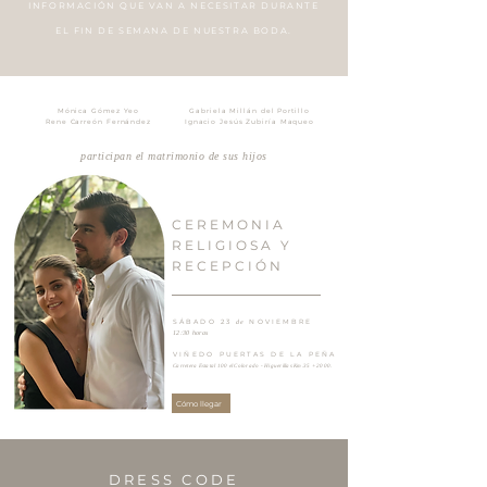
INFORMACIÓN QUE VAN A NECESITAR DURANTE
EL FIN DE SEMANA DE NUESTRA BODA.
M
ó
nica G
ó
mez Yeo
Gabriela Millán del Portillo
Rene Carre
ó
n Fern
á
ndez
Ignacio Jesús Zubiría Maqueo
participan el matrimonio de sus hijos
CEREMONIA
RELIGIOSA Y
RECEPCIÓN
SÁBADO 23
NOVIEMBRE
de
12:30 horas
VI
Ñ
EDO PUERTAS DE LA PE
Ñ
A
Carretera Estatal 100 el Colorado - Higuerillas Km.35 + 2000.
Cómo llegar
DRESS CODE